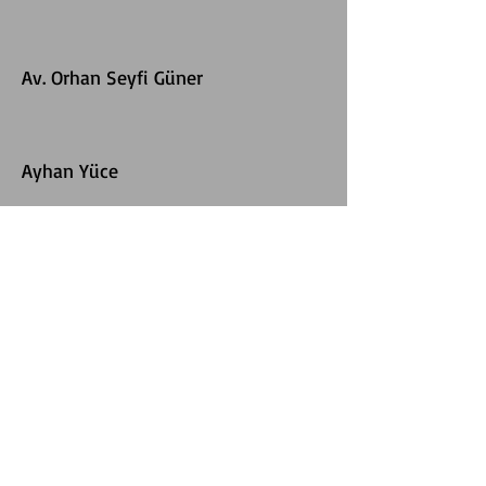
Av. Orhan Seyfi Güner
Ayhan Yüce
Av. Kaya Kartal
Molla Gürani Mah. Şehit Pilot Mahmut
Nedim Sok. No: 5 Kat: 1 34096 Fatih
İstanbul