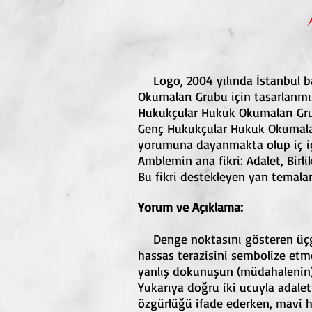
Logo, 2004 yılında İstanbul b
Okumaları Grubu için tasarlanmı
Hukukçular Hukuk Okumaları Gru
Genç Hukukçular Hukuk Okumaları
yorumuna dayanmakta olup iç iç
Amblemin ana fikri: Adalet, Birli
Bu fikri destekleyen yan temalar i
Yorum ve Açıklama:
Denge noktasını gösteren üçgeni
hassas terazisini sembolize etme
yanlış dokunuşun (müdahalenin)
Yukarıya doğru iki ucuyla adalet
özgürlüğü ifade ederken, mavi hi