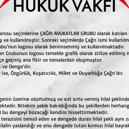
arosu seçimlerine ÇAĞRI AVUKATLAR GRUBU olarak katılan
ş ve kullanılmıştır. Sonraki seçimlerde Çağrı ismi kullanı
bu’nun logosu olarak benimsenmiş ve kullanılmaktadır.
 Grubunun logosu temelde grafik olarak stilize edilmiş m
e geçmiş ana fikir ve temalardan oluşmuştur.
k ve Denge’dir.
se, Özgürlük, Kuşatıcılık, Millet ve Duyarlılığa Çağrı’dır.
n üzerine oturtulmuş ve sırt sırta vermiş hilal şeklinde
ktedir. Nitekim şekle bakıldığında bu şekillerden herhang
 bu dengeyi bozacağı kendini hissettirmektedir.
 terazisini temsil eden ve dengede duran hilal şekli aynı
lalin yaslandığı ve onu dengede tutan kırmızı hilal bayrak 