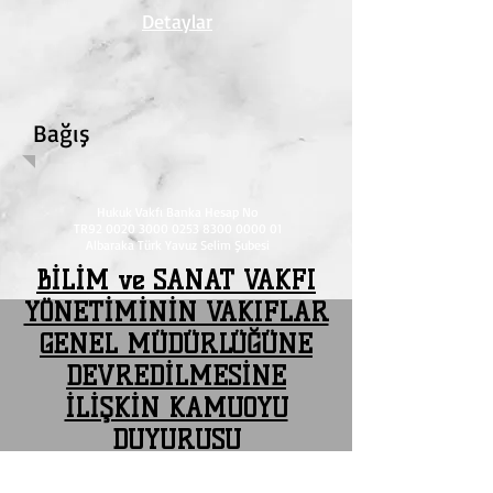
Detaylar
Bağış
Hukuk Vakfı Banka Hesap No
TR92
0020 3000 0253 8300
0000 01
Albaraka Türk Yavuz Selim Şubesi
BİLİM ve SANAT VAKFI
YÖNETİMİNİN VAKIFLAR
GENEL MÜDÜRLÜĞÜNE
DEVREDİLMESİNE
İLİŞKİN KAMUOYU
DUYURUSU